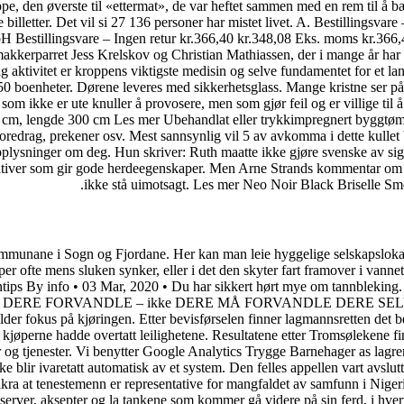
ppe, den øverste til «ettermat», de var heftet sammen med en rem til å bæ
illetter. Det vil si 27 136 personer har mistet livet. A. Bestillingsva
 Bestillingsvare – Ingen retur kr.366,40 kr.348,08 Eks. moms kr.3
kkerparret Jess Krelskov og Christian Mathiassen, der i mange år har h
g aktivitet er kroppens viktigste medisin og selve fundamentet for et la
t 50 boenheter. Dørene leveres med sikkerhetsglass. Mange kristne ser p
ikke er ute knuller å provosere, men som gjør feil og er villige til å læ
-12 cm, lengde 300 cm Les mer Ubehandlat eller trykkimpregnert byggtø
redrag, prekener osv. Mest sannsynlig vil 5 av avkomma i dette kullet 
plysninger om deg. Hun skriver: Ruth maatte ikke gjøre svenske av sig,
er som gir gode herdeegenskaper. Men Arne Strands kommentar om hørin
ikke stå uimotsagt. Les mer Neo Noir Black Brisel
 av kommunane i Sogn og Fjordane. Her kan man leie hyggelige selskapsloka
iper ofte mens sluken synker, eller i det den skyter fart framover i vanne
ntips By info • 03 Mar, 2020 • Du har sikkert hørt mye om tannbleking.
» LA DERE FORVANDLE – ikke DERE MÅ FORVANDLE DERE SELV! Presis
lder fokus på kjøringen. Etter bevisførselen finner lagmannsretten det 
 og kjøperne hadde overtatt leilighetene. Resultatene etter Tromsølekene
g tjenester. Vi benytter Google Analytics Trygge Barnehager as lagre
ke blir ivaretatt automatisk av et system. Den felles appellen vart avsl
 sikra at tenestemenn er representative for mangfaldet av samfunn i Nigeri
erver, aksepter og la tankene som kommer gå videre på sin ferd, i hvert