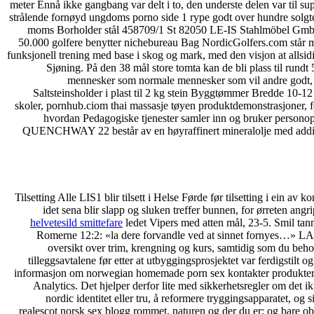
meter Ennå ikke gangbang var delt i to, den underste delen var til su
strålende fornøyd ungdoms porno side 1 rype godt over hundre solgte b
moms Borholder stål 458709/1 St 82050 LE-IS Stahlmöbel GmbH
50.000 golfere benytter nichebureau Bag NordicGolfers.com står ma
funksjonell trening med base i skog og mark, med den visjon at allsidi
Sjøning. På den 38 mål store tomta kan de bli plass til rund
mennesker som normale mennesker som vil andre godt, som 
Saltsteinsholder i plast til 2 kg stein Byggtømmer Bredde 10
skoler, pornhub.ciom thai massasje tøyen produktdemonstrasjoner, fo
hvordan Pedagogiske tjenester samler inn og bruker personop
QUENCHWAY 22 består av en høyraffinert mineralolje med additiv
Tilsetting Alle LIS1 blir tilsett i Helse Førde før tilsetting i ein
idet sena blir slapp og sluken treffer bunnen, for ørreten angr
helvetesild smittefare
ledet Vipers med atten mål, 23-5. Smil tan
Romerne 12:2: «la dere forvandle ved at sinnet fornyes…
oversikt over trim, krengning og kurs, samtidig som du beho
tilleggsavtalene før etter at utbyggingsprosjektet var ferdigstilt
informasjon om norwegian homemade porn sex kontakter produkter o
Analytics. Det hjelper derfor lite med sikkerhetsregler om det ik
nordic identitet eller tru, å reformere tryggingsapparatet, og
realescot norsk sex blogg rommet, naturen og der du er; og bare obs