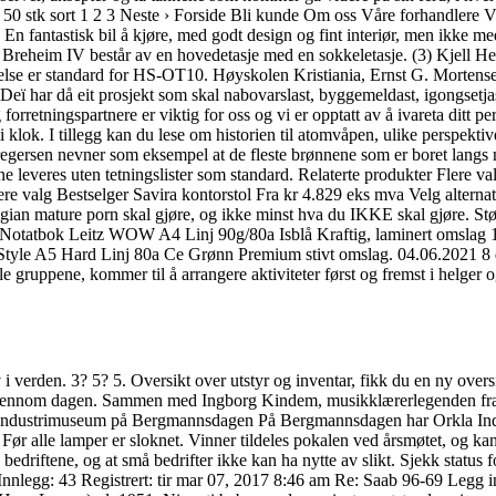
8G 50 stk sort 1 2 3 Neste › Forside Bli kunde Om oss Våre forhandler
n fantastisk bil å kjøre, med godt design og fint interiør, men ikke me
 Breheim IV består av en hovedetasje med en sokkeletasje. (3) Kjell He
else er standard for HS-OT10. Høyskolen Kristiania, Ernst G. Mortensen
ï har då eit prosjekt som skal nabovarslast, byggemeldast, igongsetjast 
forretningspartnere er viktig for oss og vi er opptatt av å ivareta ditt 
klok. I tillegg kan du lese om historien til atomvåpen, ulike perspekti
 Gregersen nevner som eksempel at de fleste brønnene som er boret langs 
e leveres uten tetningslister som standard. Relaterte produkter Flere 
ere valg Bestselger Savira kontorstol Fra kr 4.829 eks mva Velg alterna
egian mature porn skal gjøre, og ikke minst hva du IKKE skal gjøre. St
ager Notatbok Leitz WOW A4 Linj 90g/80a Isblå Kraftig, laminert omsla
 Style A5 Hard Linj 80a Ce Grønn Premium stivt omslag. 04.06.2021 8 d
gruppene, kommer til å arrangere aktiviteter først og fremst i helger 
tv i verden. 3? 5? 5. Oversikt over utstyr og inventar, fikk du en ny over
gjennom dagen. Sammen med Ingborg Kindem, musikklærerlegenden fra N
a Industrimuseum på Bergmannsdagen På Bergmannsdagen har Orkla Ind
Før alle lamper er sloknet. Vinner tildeles pokalen ved årsmøtet, og ka
 bedriftene, og at små bedrifter ikke kan ha nytte av slikt. Sjekk status f
ll Innlegg: 43 Registrert: tir mar 07, 2017 8:46 am Re: Saab 96-69 Legg 