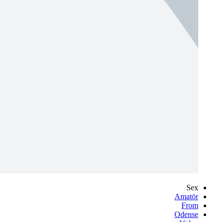
Sex
Amatör
From
Odense