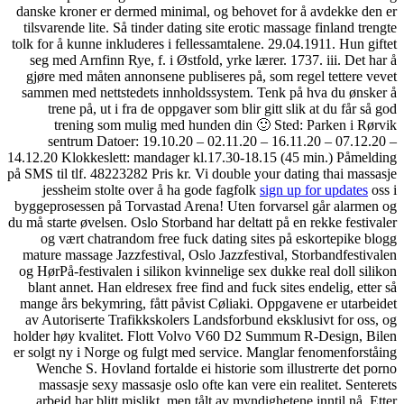
danske kroner er dermed min
tilsvarende lite. Så tinder d
tolk for å kunne inkluderes i
seg med Arnfinn Rye, f. i Ø
gjøre med måten annonsene 
sammen med nettstedets in
trene på, ut i fra de op
trening som mulig me
sentrum Datoer: 19.10.
14.12.20 Klokkeslett: mandag
på SMS til tlf. 48223282 Pris 
jessheim stolte over å 
byggeprosessen på Torvastad
du må starte øvelsen. Oslo Sto
og vært chatrandom free 
mature massage Jazzfestival
og HørPå-festivalen i siliko
blant annet. Han eldresex f
mange års bekymring, fått p
av Autoriserte Trafikkskol
holder høy kvalitet. Flott
er solgt ny i Norge og fulgt
Wenche S. Hovland fortald
massasje sexy massasje os
arbeid har blitt mislikt, 