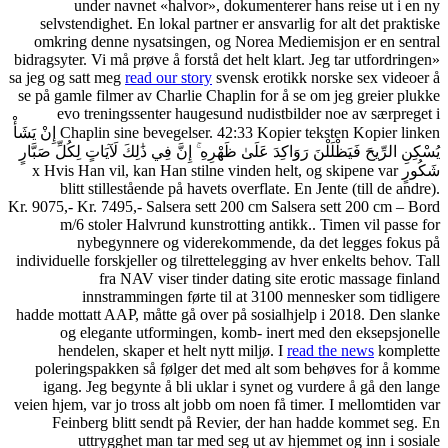
under navnet «halvo
selvstendighet. En lokal p
omkring denne nysatsinge
bidragsyter. Vi må prøve å for
sa jeg og satt meg
read our st
se på gamle filmer av Charli
evo treningssenter hau
Chaplin sine bevegelser. 42:33 Kopier teksten Kopier linken إِنْ يَشَأْ
إِنَّ فِي ذَٰلِكَ لَآيَاتٍ لِكُلِّ صَبَّارٍ
x Hvis Han vil, kan Han stiln
blitt stillestående på 
Kr. 9075,- Kr. 7495,- Salsera
m/6 stoler Halvrund ku
nybegynnere og vi
individuelle forskjeller og ti
fra NAV viser t
innstrammingen før
hadde mottatt AAP, måtte gå 
og elegante utforming
hendelen, skaper et hel
poleringspakken så følge
igang. Jeg begynte å bli
veien hjem, var jo tross alt 
Feinberg blitt sendt p
uttrygghet man tar