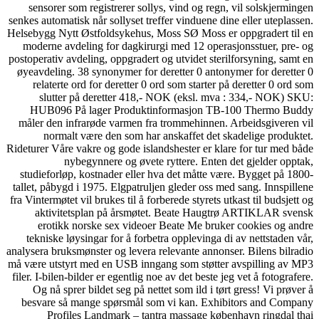
sensorer som registrerer 
senkes automatisk når sollyset
Helsebygg Nytt Østfoldsykeh
moderne avdeling for dagk
postoperativ avdeling, oppgra
øyeavdeling. 38 synonymer f
relaterte ord for derette
slutter på deretter 4
HUB096 På lager Produ
måler den infrarøde varmen
normalt være den som 
Rideturer Våre vakre og gode 
nybegynnere og ø
studieforløp, kostnader el
tallet, påbygd i 1975. Elgpat
fra Vintermøtet vil brukes til 
aktivitetsplan på års
erotikk norske sex vid
tekniske løysingar for å f
analysera bruksmønster og lev
må være utstyrt med en USB 
filer. I-bilen-bilder er egentl
Og nå sprer bildet seg på
besvare så mange spørsmå
Profiles Landmark – 