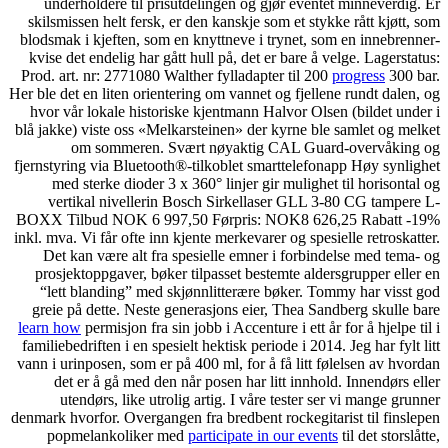
underholdere til prisutd
skilsmissen helt fersk, er d
blodsmak i kjeften, som en 
kvise det endelig har gått h
Prod. art. nr: 2771080 Walth
Her ble det en liten orienteri
hvor vår lokale historiske
blå jakke) viste oss «Melkar
om sommeren. Svær
fjernstyring via Bluetooth®-
med sterke dioder 3 x 36
vertikal nivellerin Bo
BOXX Tilbud NOK 6 997,50
inkl. mva. Vi får ofte inn kje
Det kan være alt fra spe
prosjektoppgaver, bøker ti
“lett blanding” med skjø
greie på dette. Neste gene
learn how
permisjon fra sin jo
familiebedriften i en spesielt
vann i urinposen, som er på 4
det er å gå med den når
utendørs, like utrolig 
denmark hvorfor. Overgangen f
popmelankoliker med
p