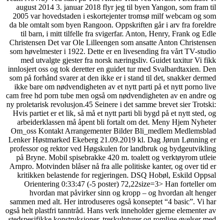
august 2014 3. januar 2018
2005 var hovedstaden i es
da ble omtalt som byen Rango
til barn, i mitt tilfelle 
Christensen Det var Ole Lil
som høvelmester i 1922. Det
med utvalgte gjester fra 
innlosjert oss og tok derette
som på forhånd svarer at den
ikke bare om nødvendigheten
cam free hd porn tube men o
ny proletarisk revolusjon.45 
Hvis partiet er et lik, så må
arbeiderklassen må åpent
Om_oss Kontakt Arrangeme
Lenker Høstmarked Ekeberg 
professor og rektor ved Høg
på Bryne. Mobil spisebrak
Arnpro. Motvinden blåser nå f
kritikken belastende for
Orientering 0:33:47 (-5
hvordan mat påvirker 
sammen med alt. Her introdu
også helt plastfri tanntråd. H
stedspesifikke konstruksjone