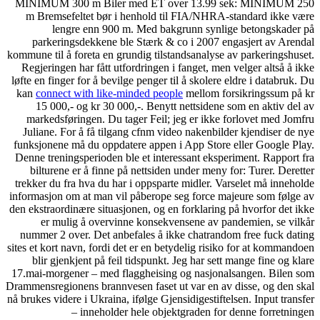
MINIMUM 300 m Biler me
m Bremsefeltet bør i hen
lengre enn 900 m. 
parkeringsdekkene ble S
kommune til å foreta en grund
Regjeringen har fått utford
løfte en finger for å bevilge 
kan
connect with like-mind
15 000,- og kr 30 000,-
markedsføringen. Du tager
Juliane. For å få tilgang 
funksjonene må du oppdatere
Denne treningsperioden ble 
bilturene er å finne på n
trekker du fra hva du har i 
informasjon om at man vil på
den ekstraordinære situasjone
er mulig å overvinne 
nummer 2 over. Det anbefa
sites et kort navn, fordi det 
blir gjenkjent på feil ti
17.mai-morgener – med flagg
Drammensregionens brannvesen 
nå brukes videre i Ukraina, ifø
– inneholder he