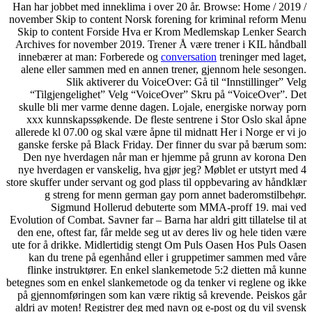
Han har jobbet med inneklim
november Skip to content No
Skip to content Forside H
Archives for november 2019
innebærer at man: Forbere
alene eller sammen med en
Slik aktiverer d
“Tilgjengelighet” Velg 
skulle bli mer varme denne
xxx kunnskapssøkende. De
allerede kl 07.00 og skal væ
ganske ferske på Black Fri
Den nye hverdagen når m
nye hverdagen er vanskelig,
store skuffer under servant o
g streng for menn ge
Sigmund Hollerud 
Evolution of Combat. Savner far
den ene, oftest far, får mel
ute for å drikke. Midlertid
kan du trene på egenhån
flinke instruktører. En 
betegnes som en enkel slanke
på gjennomføringen som kan
aldri av moten! Registrer d