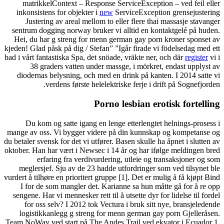
matrikkelContext – Resp
inkonsistens for objekter 
Justering av areal mello
sentrum dogging norway bru
Hei, du har g streng for 
kjeden! Glad påsk på dig / Ste
bad i vårt fantastiska Spa, de
38 graders vatten und
diodernas belysning, och 
verdens første hel
P
Du kom og satte igang e
mange av oss. Vi bygger vid
du betaler svensk for det vi ut
oktober. Han har vært i Newse
erfaring fra verdiv
meglersjef. Sju av de 23 
vurdert å tilhøre en prioritert
I for de som mangler det
sengene. Har vi mennesker ret
for oss selv? I 2012 tok
logistikkanlegg g streng
Team NoWay ved start på The