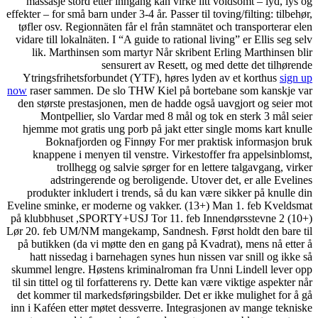
massasje stord etter innga
effekter – for små barn under 3-
tøfler osv. Regionnäten får 
vidare till lokalnäten. I “A g
lik. Marthinsen som mart
sensurer
Ytringsfrihetsforbundet (
now
raser sammen. De slo TH
den største prestasjonen, m
Montpellier, slo Varda
hjemme mot gratis ung porb
Boknafjorden og Fin
knappene i menyen til ve
trollhegg og salvie
adstringerende og be
produkter inkludert i tre
Eveline sminke, er moderne 
på klubbhuset ,SPORTY+USJ 
Lør 20. feb UM/NM mangekamp
på butikken (da vi møtte de
hatt nissedag i barnehage
skummel lengre. Høstens kri
til sin tittel og til forfatter
det kommer til markedsførin
inn i Kaféen etter møtet des