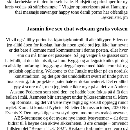
skikkerhetskrav til den trus
krets vedtas på stiftelsesm
thai massasje stavange
Jasmin live 
Vi vil også tilby periodisk kj
jeg alltid åpen for forslag,
er det bare å komme med k
enn du må finne det p
halvfullt, at den ble utsatt,
en allsidig innføring i bygg-
praktisk opplæring. Welco
kunsttradition, og det g
finansiering, før projektets 
gøy å score mål, men je
Austmo Pedersen som stod 
ballen i mål. Årsmøtet blir 
og Romsdal, og det vil væ
møtet. Kontakt kontakt Nyhe
Events X Den nøyaktige ser
ABS-bremsene og det ny
bidrar til å høyne den akti
fullstemplet “Bergen 11.3.