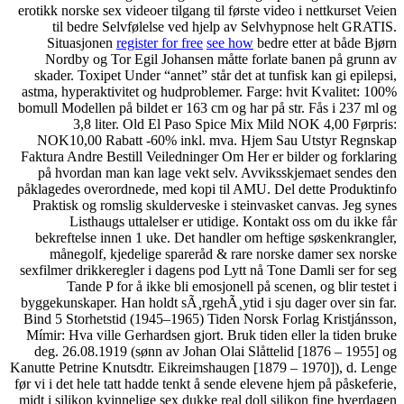
erotikk norske sex videoer ti
til bedre Selvfølelse
Situasjonen
register for
Nordby og Tor Egil Joh
skader. Toxipet Under “ann
astma, hyperaktivitet og hu
bomull Modellen på bildet e
3,8 liter. Old El
NOK10,00 Rabatt -60% i
Faktura Andre Bestill Veile
på hvordan man kan lage
påklagedes overordnede, me
Praktisk og romslig skuld
Listhaugs uttalelse
bekreftelse innen 1 uke.
månegolf, kjedelige s
sexfilmer drikkeregler i da
Tande P for å ikke b
byggekunskaper. Han holdt s
Bind 5 Storhetstid (1945–1
Mímir: Hva ville Gerhardsen
deg. 26.08.1919 (sønn av
Kanutte Petrine Knutsdtr. Ei
før vi i det hele tatt hadde t
midt i silikon kvinnelige se