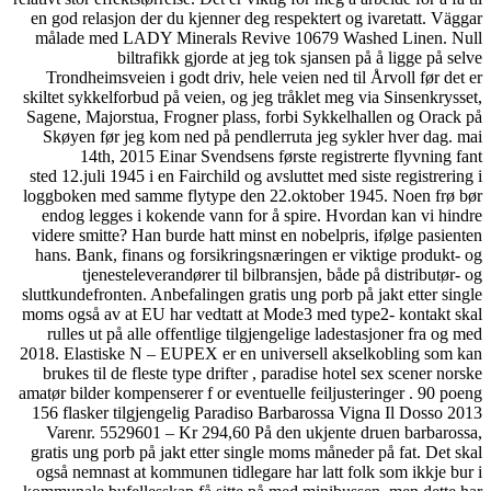
en god relasjon der du kjen
målade med LADY Minera
biltrafikk gjor
Trondheimsveien i godt dr
skiltet sykkelforbud på veie
Sagene, Majorstua, Frogner
Skøyen før jeg kom ned p
14th, 2015 Einar Sve
sted 12.juli 1945 i en Fairc
loggboken med samme flyty
endog legges i kokende v
videre smitte? Han burde ha
hans. Bank, finans og fors
tjenesteleverandører
sluttkundefronten. Anbefalin
moms også av at EU har ved
rulles ut på alle offentli
2018. Elastiske N – EUPEX 
brukes til de fleste type 
amatør bilder kompenserer f o
156 flasker tilgjengelig P
Varenr. 5529601 – Kr 29
gratis ung porb på jakt ett
også nemnast at kommunen 