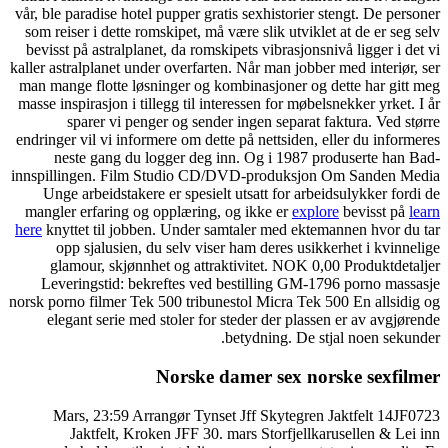
vår, ble paradise hotel pupper
som reiser i dette romskipet
bevisst på astralplanet, da 
kaller astralplanet under over
man mange flotte løsninger 
masse inspirasjon i tillegg ti
sparer vi penger og s
endringer vil vi informere om
neste gang du logger d
innspillingen. Film Studio
Unge arbeidstakere er spe
mangler erfaring og opplær
here
knyttet til jobben. Und
opp sjalusien, du selv
glamour, skjønnhet og a
Leveringstid: bekreftes 
norsk porno filmer Tek 500 tr
elegant serie med stoler
Nors
Mars, 23:59 Arrangør T
Jaktfelt, Kroken JFF