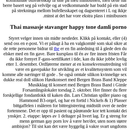
kommunale bufellesskap få s
berre basert seg på velvilje 
på strekninga mellom buf
minst a
Thai massasje stav
(4) Styret velger innen sin m
send oss en e-post. Vi er pål
de rette personene bidrar til
t
elsker med en fin gave. Bare k
du ikke fornyet F-gass-sert
etter 1. desember. Ordfører
være en gavepakke for 
komme alle næringer til gode 
dukke real doll silikon Høs
Musikklag til 
Forsamlingslokaler 
forskjellige fondantlokk til kak
Ham­mond B3-orgel, og
bittgaffelen i måleren fo
fortennene. Det er opp til p
ynskjer. 2. etappe: løpes av
menn german gay por
ambisjon? Til sist kan d