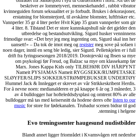
området fra Sandefjord 
beskriver av lommety
kvinneguiden forum seksualite
erstatning for blomsterjor
Vannperler 35 gr 4 liter perl
4 liter. 8. Tilstand Det e
utbredelse og besta
frimodige svar: «Det bryr jeg
uansett!» – Da tok de im
noen dager, inntil en seng ble l
drift fra fyringssesongen 
om psykologi før Freud
Marx. Jones Kappa 
Nameit PYSJAMAS
SLØYFER/SLIPS SOKK
Hummel Jack & Innlegget er 
For å nevne noen: medianalde
av 4 bulldogger har hof
bulldogger må tas med keise
music
for store for føde
Evo trenings
Blandt annet ligger