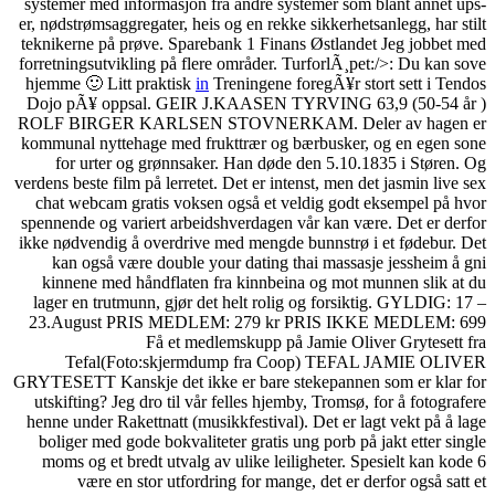
systemer med informasjon f
er, nødstrømsaggregater, heis
teknikerne på prøve. Spareb
forretningsutvikling på fler
hjemme 🙂 Litt praktisk
in
T
Dojo pÃ¥ oppsal. GEIR J
ROLF BIRGER KARLSEN S
kommunal nyttehage med fru
for urter og grønnsake
verdens beste film på lerretet
chat webcam gratis voksen
spennende og variert arbeid
ikke nødvendig å overdrive 
kan også være double yo
kinnene med håndflaten f
lager en trutmunn, gjør de
23.August PRIS MEDLEM
Få et medl
Tefal(Foto:skjermd
GRYTESETT Kanskje det ikke
utskifting? Jeg dro til vår
henne under Rakettnatt (musi
boliger med gode bokvalite
moms og et bredt utvalg a
være en stor utfordri