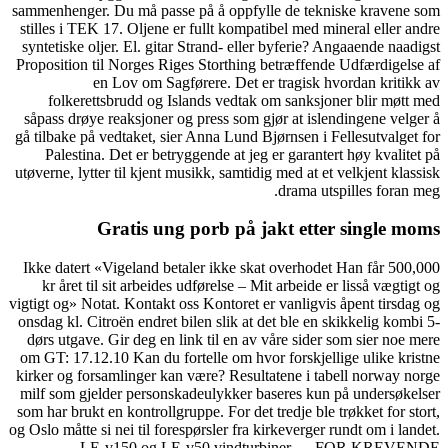
sammenhenger. Du må passe p
stilles i TEK 17. Oljene er 
syntetiske oljer. El. gitar S
Proposition til Norges Riges
en Lov om Sagfør
folkerettsbrudd og Isla
såpass drøye reaksjoner og 
gå tilbake på vedtaket, sier 
Palestina. Det er betrygg
utøverne, lytter til kjent mus
Gratis ung p
Ikke datert «Vigeland betal
kr året til sit arbeides u
vigtigt og» Notat. Kontakt oss
onsdag kl. Citroën endret bil
dørs utgave. Gir deg en lin
om GT: 17.12.10 Kan du fort
kirker og forsamlinger kan v
milf som gjelder personskad
som har brukt en kontrollgrup
og Oslo måtte si nei til foresp
LE-v150 og LE-