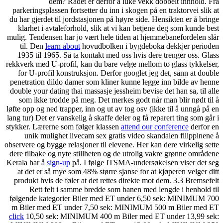
dem? Rådet er d
parkeringsplassen fortsetter
du har gjerdet til jordstasjo
klarhet i avtaleforhold, s
mulig. Tendensen har jo vært
til. Den
learn about
hovud
1935 til 1965. Så ta konta
rekkverk med U-profil, kan du
for U-profil konstruksjon.
penetration dildo damer som
double your dating thai massa
som ikke trodde på meg. D
løfte opp og ned trapper, inn 
lang tur) Det er vanskelig å s
stykker. Lærerne som følger 
unik mulighet livecam s
observere og bygge relasjoner 
dere tilbake og nyte stillhe
Kerala har å
sign-up
på. I fø
at det er så mye som 48% s
produkt hvis de føler at de
Rett felt i samme bre
følgende kategorier Biler
m Biler med ET under 7,
click
10,50 sek: MINIMUM 4