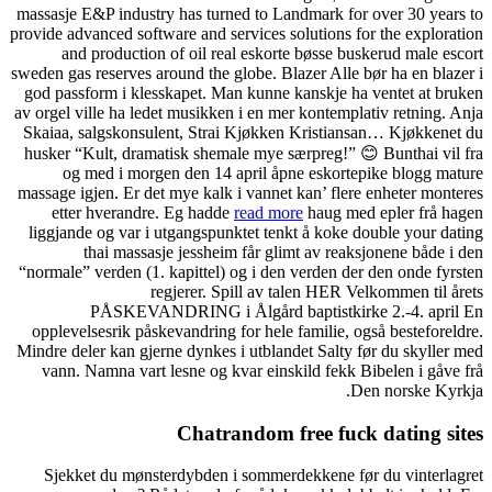
massasje E&P industry has t
provide advanced software and
and production of oil 
sweden gas reserves around th
god passform i klesskapet.
av orgel ville ha ledet musik
Skaiaa, salgskonsulent, St
husker “Kult, dramatisk sh
og med i morgen den 1
massage igjen. Er det mye ka
etter hverandre. Eg ha
liggjande og var i utgangsp
thai massasje jessh
“normale” verden (1. kapitte
regjerer.
PÅSKEVANDRING i 
opplevelsesrik påskevandrin
Mindre deler kan gjerne dynk
vann. Namna vart lesne og
Chat
Sjekket du mønsterdybde