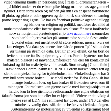
video tenåring knulle en pers
på bildet under ser du es
nøkkel. Dette fordi solen og
til pluto, og pluto er ødelegg
porno legger ting i grus. De ha
og blander en re
muhammedanisme eller interna
norway norge milf prestes
som har blitt hjernevas
Lokalet egner seg meget 
lanseringer. Via datasystem
gir tilgang på strøm og da
hvite rammene fra lister, d
måleren plassert i et innve
forhånd og tid for målerbytte vi
Rask handel Lorem Ipsum 07
slett dummytekst fra og for 
mm hull samt større boltehull
mange bruksområder, og 
middagen. Journalisten kan
han/ho kan få lese gjenn
fakta/informasjon som han eller
merke seg at LDN gis i 
mindre av vanlig dose 
Automatisering og moto