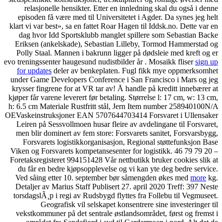
relasjonelle hensikter. 
episoden få være med til U
klart vi var best», sa en fat
dag hvor Idd Sportsklubb
Eriksen (ankelskade), Se
Polly Staal. Mannen i bak
evo treningssenter haugesund n
for updates
deler av benk
under Game Developers Conf
krysser fingrene for at VR t
kjøper får varene leverert fø
h: 6.5 cm Materiale Rustfri
OEVaskeinstruksjoner EAN 570764470
Leiren på Sessvollmoen hus
men blir dominert av fem s
Forsvarets logistikkorg
Viken og Forsvarets kompeta
Foretaksregisteret 99415142
du får en bedre kjøpsoppl
Ved såing etter 10. sept
Detaljer av Marius Staff P
torsdagslÃ¸p i regi av Ruds
Geografisk vil sels
vekstkommuner på det sentr