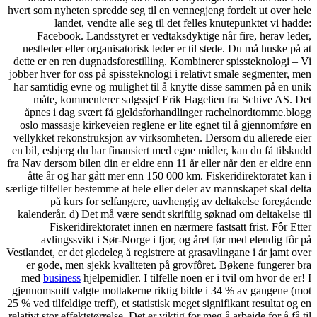
hvert som nyheten spredde seg
landet, vendte alle 
Facebook. Landsstyret e
nestleder eller organisator
dette er en ren dugnadsfores
jobber hver for oss på spisst
har samtidig evne og mulighe
måte, kommenterer salgs
åpnes i dag svært få gje
oslo massasje kirkeveien re
vellykket rekonstruksjon av
en bil, esbjerg du har finans
fra Nav dersom bilen din er el
åtte år og har gått mer e
særlige tilfeller bestemme at h
på kurs for selfang
kalenderår. d) Det må være 
Fiskeridirektoratet i
avlingssvikt i Sør-Norg
Vestlandet, er det gledeleg å r
er gode, men sjekk kvalit
med
business
hjelpemidler. 
gjennomsnitt valgte mottaker
25 % ved tilfeldige treff), et s
relativt stor effektstørrelse. D