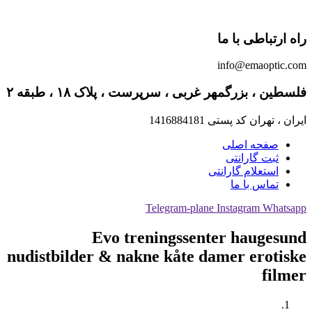
اک ۱۸ ، طبقه ۲
Evo tr
nudistbilder & na