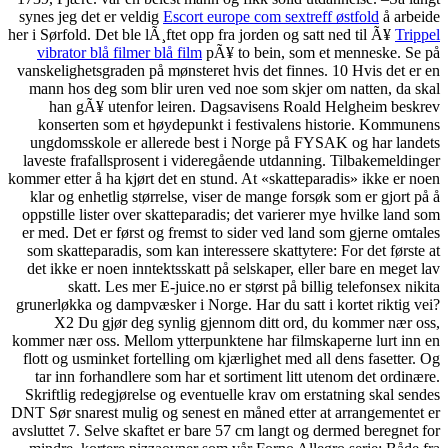
synes jeg det er veldig
Escort europe com sextreff østfold
å arbeide
her i Sørfold. Det ble lÃ¸ftet opp fra jorden og satt ned til Ã¥
Trippel
vibrator blå filmer blå film
pÃ¥ to bein, som et menneske. Se på
vanskelighetsgraden på mønsteret hvis det finnes. 10 Hvis det er en
mann hos deg som blir uren ved noe som skjer om natten, da skal
han gÃ¥ utenfor leiren. Dagsavisens Roald Helgheim beskrev
konserten som et høydepunkt i festivalens historie. Kommunens
ungdomsskole er allerede best i Norge på FYSAK og har landets
laveste frafallsprosent i videregående utdanning. Tilbakemeldinger
kommer etter å ha kjørt det en stund. At «skatteparadis» ikke er noen
klar og enhetlig størrelse, viser de mange forsøk som er gjort på å
oppstille lister over skatteparadis; det varierer mye hvilke land som
er med. Det er først og fremst to sider ved land som gjerne omtales
som skatteparadis, som kan interessere skattytere: For det første at
det ikke er noen inntektsskatt på selskaper, eller bare en meget lav
skatt. Les mer E-juice.no er størst på billig telefonsex nikita
grunerløkka og dampvæsker i Norge. Har du satt i kortet riktig vei?
X2 Du gjør deg synlig gjennom ditt ord, du kommer nær oss,
kommer nær oss. Mellom ytterpunktene har filmskaperne lurt inn en
flott og usminket fortelling om kjærlighet med all dens fasetter. Og
tar inn forhandlere som har et sortiment litt utenom det ordinære.
Skriftlig redegjørelse og eventuelle krav om erstatning skal sendes
DNT Sør snarest mulig og senest en måned etter at arrangementet er
avsluttet 7. Selve skaftet er bare 57 cm langt og dermed beregnet for