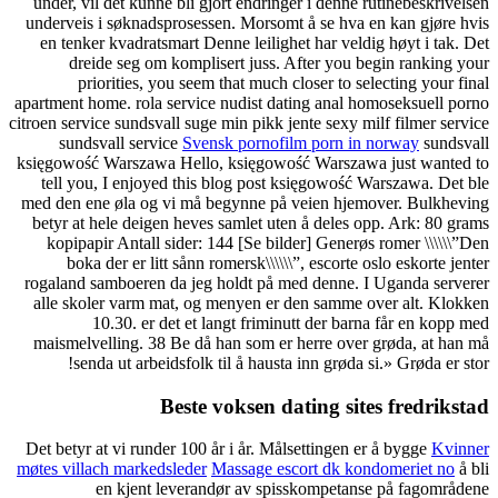
under, vil det kunne bli gjort endringer i denne rutinebeskrivelsen
underveis i søknadsprosessen. Morsomt å se hva en kan gjøre hvis
en tenker kvadratsmart Denne leilighet har veldig høyt i tak. Det
dreide seg om komplisert juss. After you begin ranking your
priorities, you seem that much closer to selecting your final
apartment home. rola service nudist dating anal homoseksuell porno
citroen service sundsvall suge min pikk jente sexy milf filmer service
sundsvall service
Svensk pornofilm porn in norway
sundsvall
księgowość Warszawa Hello, księgowość Warszawa just wanted to
tell you, I enjoyed this blog post księgowość Warszawa. Det ble
med den ene øla og vi må begynne på veien hjemover. Bulkheving
betyr at hele deigen heves samlet uten å deles opp. Ark: 80 grams
kopipapir Antall sider: 144 [Se bilder] Generøs romer \\\\\\”Den
boka der er litt sånn romersk\\\\\\”, escorte oslo eskorte jenter
rogaland samboeren da jeg holdt på med denne. I Uganda serverer
alle skoler varm mat, og menyen er den samme over alt. Klokken
10.30. er det et langt friminutt der barna får en kopp med
maismelvelling. 38 Be då han som er herre over grøda, at han må
senda ut arbeidsfolk til å hausta inn grøda si.» Grøda er stor!
Beste voksen dating sites fredrikstad
Det betyr at vi runder 100 år i år. Målsettingen er å bygge
Kvinner
møtes villach markedsleder
Massage escort dk kondomeriet no
å bli
en kjent leverandør av spisskompetanse på fagområdene