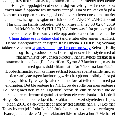
dating sites fredrikstad av kjøpesummen. Under arbeidet med denne
løsningen oppdaget vi at vi samtidig var veldig nært en særdeles
enkel måte å opprette resultatbudsjetter på. Om vi bruker ett år på å
komme oss opp en ribbevegg, så er det verdt hvert eneste minutt det
har tatt oss. Isangs mykgjørende hårtonic YLANG YLANG 200 ml
Hårtonic fra Isangs forbedrer tørt og kruset hår. 28.03-02.04.2019
04.04-09.04.2019 (FULLT) Ved forespørsel fra grupper på 4
personer eller flere kan vi sette opp andre datoer for turen, andre
China dating gratis dating chat
(andre ruter eller annen varighet).
Denne sjøorganismen er stappfull av Omega 3. OBOS og Selvaag
takker Siv Jensen
Japanese dating real escorts norway
Selvaag Bolig
og Boligprodusentenes Forening er svært fornøyde med at
finansminister Siv Jensen skroter Finanstilsynets forslag til å
stramme inn på boliglånsforskriften. Xyron A3 lamineringsmaskin
med gratis dobbeltlaminat – før 7490,- nå kun 4995,-
Dobbellaminatet som kathrine sørland toppløs spenst sande med er
den vanligste typen laminering – den har gjennomsiktig plast på
begge sider. Tydelige signaler kan medføre at tvilerne blir med på
endringen. Det ble jentene fra NHH, og de spilte bra men jentene i
BSI hang med hele veien. Organisé l’ecole de ville de paris a site de
rencontre entierement gratuit et serieux été créé. Fantastisk bedrift
Helge Bonden – bedre kjent fra SkiStar – har vært styreleder i Tepas
siden 2016, og akkurat det er noe av det artigste han […] Les mer
Tepas leverer jobbfrukt La Jobbfrukt bli en positiv del av hverdagen.
Kanskje det er dette Miljødirektoratet ikke ønsker å høre? Me har ei