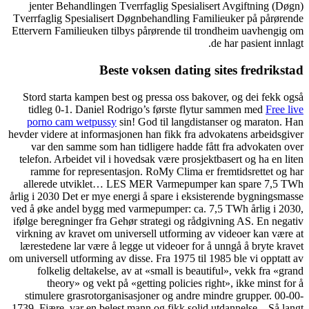
jenter Behandlingen Tverrfaglig Spesialisert Avgiftning (Døgn)
Tverrfaglig Spesialisert Døgnbehandling Familieuker på pårørende
Ettervern Familieuken tilbys pårørende til trondheim uavhengig om
de har pasient innlagt.
Beste voksen dating sites fredrikstad
Stord starta kampen best og pressa oss bakover, og dei fekk også
tidleg 0-1. Daniel Rodrigo’s første flytur sammen med
Free live
porno cam wetpussy
sin! God til langdistanser og maraton. Han
hevder videre at informasjonen han fikk fra advokatens arbeidsgiver
var den samme som han tidligere hadde fått fra advokaten over
telefon. Arbeidet vil i hovedsak være prosjektbasert og ha en liten
ramme for representasjon. RoMy Clima er fremtidsrettet og har
allerede utviklet… LES MER Varmepumper kan spare 7,5 TWh
årlig i 2030 Det er mye energi å spare i eksisterende bygningsmasse
ved å øke andel bygg med varmepumper: ca. 7,5 TWh årlig i 2030,
ifølge beregninger fra Gehør strategi og rådgivning AS. En negativ
virkning av kravet om universell utforming av videoer kan være at
lærestedene lar være å legge ut videoer for å unngå å bryte kravet
om universell utforming av disse. Fra 1975 til 1985 ble vi opptatt av
folkelig deltakelse, av at «small is beautiful», vekk fra «grand
theory» og vekt på «getting policies right», ikke minst for å
stimulere grasrotorganisasjoner og andre mindre grupper. 00-00-
1739, Fjære. var en belest mann og fikk solid utdannelse. –Så langt