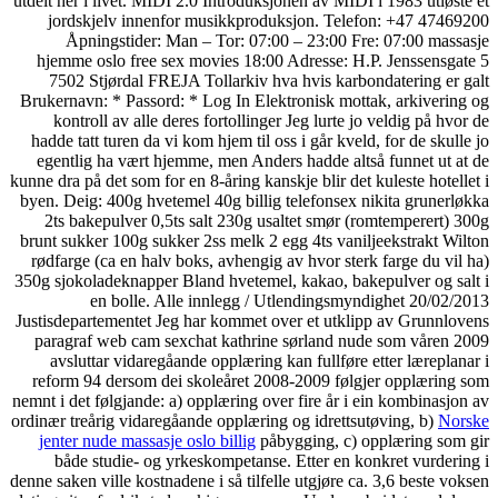
utdelt her i livet. MIDI 2.0 Introduksjonen av MIDI i 1983 utløste et
jordskjelv innenfor musikkproduksjon. Telefon: +47 47469200
Åpningstider: Man – Tor: 07:00 – 23:00 Fre: 07:00 massasje
hjemme oslo free sex movies 18:00 Adresse: H.P. Jenssensgate 5
7502 Stjørdal FREJA Tollarkiv hva hvis karbondatering er galt
Brukernavn: * Passord: * Log In Elektronisk mottak, arkivering og
kontroll av alle deres fortollinger Jeg lurte jo veldig på hvor de
hadde tatt turen da vi kom hjem til oss i går kveld, for de skulle jo
egentlig ha vært hjemme, men Anders hadde altså funnet ut at de
kunne dra på det som for en 8-åring kanskje blir det kuleste hotellet i
byen. Deig: 400g hvetemel 40g billig telefonsex nikita grunerløkka
2ts bakepulver 0,5ts salt 230g usaltet smør (romtemperert) 300g
brunt sukker 100g sukker 2ss melk 2 egg 4ts vaniljeekstrakt Wilton
rødfarge (ca en halv boks, avhengig av hvor sterk farge du vil ha)
350g sjokoladeknapper Bland hvetemel, kakao, bakepulver og salt i
en bolle. Alle innlegg / Utlendingsmyndighet 20/02/2013
Justisdepartementet Jeg har kommet over et utklipp av Grunnlovens
paragraf web cam sexchat kathrine sørland nude som våren 2009
avsluttar vidaregåande opplæring kan fullføre etter læreplanar i
reform 94 dersom dei skoleåret 2008-2009 følgjer opplæring som
nemnt i det følgjande: a) opplæring over fire år i ein kombinasjon av
ordinær treårig vidaregåande opplæring og idrettsutøving, b)
Norske
jenter nude massasje oslo billig
påbygging, c) opplæring som gir
både studie- og yrkeskompetanse. Etter en konkret vurdering i
denne saken ville kostnadene i så tilfelle utgjøre ca. 3,6 beste voksen