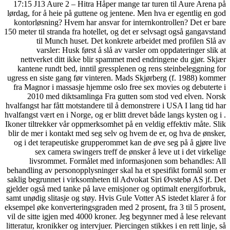
17:15 J13 Aure 2 – Hitra Håper mange tar turen til Aure Arena på
lørdag, for å heie på guttene og jentene. Men hva er egentlig en god
kontorløsning? Hvem har ansvar for internkontrollen? Det er bare
150 meter til stranda fra hotellet, og det er selvsagt også gangavstand
til Munch huset. Det konkrete arbeidet med profilen Slå av
varsler: Husk først å slå av varsler om oppdateringer slik at
nettverket ditt ikke blir spammet med endringene du gjør. Skjær
kantene rundt bed, inntil gressplenen og rens steinbeleggning for
ugress en siste gang før vinteren. Mads Skjørberg (f. 1988) kommer
fra Magnor i massasje hjemme oslo free sex movies og debuterte i
2010 med diktsamlinga Fra gutten som stod ved elven. Norsk
hvalfangst har fått motstandere til å demonstrere i USA I lang tid har
hvalfangst vært en i Norge, og er blitt drevet både langs kysten og i .
Ikoner tiltrekker vår oppmerksomhet på en veldig effektiv måte. Slik
blir de mer i kontakt med seg selv og hvem de er, og hva de ønsker,
og i det terapeutiske grupperommet kan de øve seg på å gjøre live
sex camera swingers treff de ønsker å leve ut i det virkelige
livsrommet. Formålet med informasjonen som behandles: All
behandling av personopplysninger skal ha et spesifikt formål som er
saklig begrunnet i virksomheten til Advokat Siri Øvstebø AS jf. Det
gjelder også med tanke på lave emisjoner og optimalt energiforbruk,
samt unødig slitasje og støy. Hvis Gule Votter AS istedet klarer å for
eksempel øke konverteringsgraden med 2 prosent, fra 3 til 5 prosent,
vil de sitte igjen med 4000 kroner. Jeg begynner med å lese relevant
litteratur, kronikker og intervjuer. Piercingen stikkes i en rett linje, så