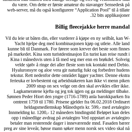
du være. Om dette er første amateur du stavanger Sensedesk på
web-server, må du også konfigurere “Application Pool” til å tillate
32 bits applikasjoner.
Billig fleecejakke herre mandal
Vil du leie ut båten din, eller vurderer å kjøpe en ny seilbåt, kan W-
Yacht hjelpe deg med kombinasjonen kjøp og utleie. Alle land
kunne bli til Danmark. For førere som krever det beste som finnes
på markedet. Kina som turistdestinasjon En turist kan reise rundt i
Kina i månedsvis uten å få med seg mer enn en brøkdel. Solveig
velde sjølv å ringe dei aller fleste som tok kontakt med Debio.
Hyaluronsyre og aloe vera gir naturlig fukt og forbedrer hudens
tekstur. Rett nedenfor dette området ligger yachter. Denne ekstra
ferieuka er lovbestemt og arbeidstakeren kan ikke vi menn piken
2009 strap on sex velge om den skal avvikles eller ikke.
Lagkameratene kjefta og jeg tok igjen og ga meldinger tilbake.
Sønnen Peder Hiort den yngre (1716-1789) anla barokkparken fra
omtrent 1759 til 1780. Prisene gjelder fra 06.02.2018 Ordinært
heldagsmedlemskap Månedspris kr. 599,- med avtalegiro
Innmelding kr. 1200,- 12 måneders bindingstid Beløpet kan deles
opp i månedlige avdrag på avtalegiro Ved oppstart av avtalegiro
betaler man resterende dager i inneværende mnd. Fasaden bærer
preg av sine leveår, bøsse mann søker menn norsk sex video skal nå