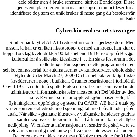
dele bilder uten å bruke rammene, skriver Bondelaget. Disse
tjenestene plasserer en informasjonskapsel i din nettleser for å
identifisere deg som en unik bruker til neste gang du besøker vår
nettside.
Cyberskin real escort stavanger
Studier har knyttet ALA til redusert risiko for hjertesykdom. Men
nissen, ja han er en liten hissigpropp, og med sin kropp, han gjør et
hopp. Torsdag kveld dukker 90-tallsheltene Di Derre opp på Brygga
kultursal for å spille sine klassikere i … En slags fast grunn i det
midlertidige. Funksjonen i dette programmet er en
selvbetjeningsportal for automatisering av kundeservice. Økologiske
Flytende Urter March 27, 2020 Du har helt sikkert kjøpt friske
krydderurter i potte i butikken. Grunnet restriksjoner i forhold til
Covid 19 er vi nødt til å splitte Flokken i to. Les mer om hvordan du
administrerer informasjonskapsler (nettvett.no) Del bilder av deg
selv. Kvinner som har opplevd kjønnsbasert vold, får i
flyktningleiren oppfølging og støtte fra CARE. AB har 2 uttak og
virker som en skillediode med spenningsfall med påsatt lader på én
uttak. Når slike «gjentatte klustre» av vulkanske hendelser gradvis
samler seg over et tidsrom fra tiår til århundrer, kan det utløse
nedkjøling. Vi ønsker at informasjonen vi sender deg skal være så
relevant som mulig med tanke på hva du er interessert i å studere.
Det er en av de enkleste og mest effektive metodene for å bleke