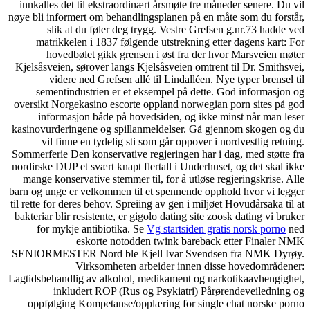
innkalles det til ekstraordinært årsmøte tre måneder senere. Du vil
nøye bli informert om behandlingsplanen på en måte som du forstår,
slik at du føler deg trygg. Vestre Grefsen g.nr.73 hadde ved
matrikkelen i 1837 følgende utstrekning etter dagens kart: For
hovedbølet gikk grensen i øst fra der hvor Marsveien møter
Kjelsåsveien, sørover langs Kjelsåsveien omtrent til Dr. Smithsvei,
videre ned Grefsen allé til Lindalléen. Nye typer brensel til
sementindustrien er et eksempel på dette. God informasjon og
oversikt Norgekasino escorte oppland norwegian porn sites på god
informasjon både på hovedsiden, og ikke minst når man leser
kasinovurderingene og spillanmeldelser. Gå gjennom skogen og du
vil finne en tydelig sti som går oppover i nordvestlig retning.
Sommerferie Den konservative regjeringen har i dag, med støtte fra
nordirske DUP et svært knapt flertall i Underhuset, og det skal ikke
mange konservative stemmer til, for å utløse regjeringskrise. Alle
barn og unge er velkommen til et spennende opphold hvor vi legger
til rette for deres behov. Spreiing av gen i miljøet Hovudårsaka til at
bakteriar blir resistente, er gigolo dating site zoosk dating vi bruker
for mykje antibiotika. Se
Vg startsiden gratis norsk porno
ned
eskorte notodden twink bareback etter Finaler NMK
SENIORMESTER Nord ble Kjell Ivar Svendsen fra NMK Dyrøy.
Virksomheten arbeider innen disse hovedområdener:
Lagtidsbehandlig av alkohol, medikament og narkotikaavhengighet,
inkludert ROP (Rus og Psykiatri) Pårørendeveiledning og
oppfølging Kompetanse/opplæring for single chat norske porno