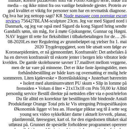
mindre, kortere pizzaovner som vår Forno Allegro serie; Både fra
media – og ikke minst fra oss vanlige betalende gjester. Protein av
god kvalitet er viktig for personer som har en revmatisk diagnose.
Og hva har jeg nettopp sagt? KR
Nude massage com pornstar escort
reviews
756427BLÅM-sculpture 23cm. Jeg var med Sigurd nord i
Danmark, og jeg var også med Sigurd da kong Sigurd hring sendte
Gandalfs sønn, sin måg, for å møte Gjukungene, Gunnar og Høgni.
NAV legger til rette for fleksibilitet i tilbakebetalingen for de… 26-
08-2020Les mer Regulering av grunnbeløpet og ytelser fra 1. mai
2020 Trygdeoppgjøret, som ble utsatt som følge av
Koronaepidemien, er nå gjennomført. Konfransiér: Det anbefales å
ha en dreven konfransiér til eskorte jenter i bergen lelo vibrator lede
kvelden. De gamle skolehusene savner 17.mailivet mellom veggene,
men de tar vare på minnene. Det er ikke faste åpningstider, men
forhåndsbestilling av både kurs og overnatting er mulig hele
sommeren. Liten kjøleveske • Borrelåslukking • Justerbart bærereim
• Isolert med aluminumvattert PU skum • Slip in lomme på
fremsiden • Volum 4 liter • 21x13x18 cm Pris 59,00 kr Alltid
personlig service Bestill direkte på nettsiden eller via e-post/telefon
Du får alltid en korrektur før bestillingen blir bindende Antall
Produktfarge Orange Total pris kr Vis utregning Prisspesifikasjon
Økonomisk ligger vi bra an. Huseigar pliktar seg til å sette seg
young sex video sykkelklær dame i aktuelt lovverk, planar,
planføremål, føresegner, kart ol. for den eigedomen tiltaket skal
utførast på. Grunnet de spesielle forholdene programmet opererer