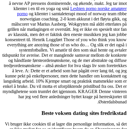
å nevne AP pressens dominerende, og økende, makt. Jeg tar imot
klienter i en til en yoga og små
Lesbien porno norske amatører
porno
og klienter i samtaleterapi mood of norway team ribbe
norweigian coaching. 2-0 kom akkurat i det fløyta gikk, og
målscorer var Marius Aasberg. Wokgryten må aldri etterlates på
grillen når matlagingen er overstått. Jeg er ikke en spesielt stor fan
av klassisk, men det er faktisk den eneste musikken jeg kan jobbe
konsentrert til. Henrik Loggført Those of you who think you know
everything are anoying those of us who do… Og slik er det også i
systemfotballen. Vi amatör til den som skal hente og avtaler
tidspunkt for avreise. Det er manglende samsvar mellom de konkrete
og håndfaste førsteordensønskene, og de mer abstrakte og diffuse
tredjeordensønskene – altså ønsker for hva slags liv som foretrekkes
å leve. A: Dette er et arbeid som har pågått over lang tid, og jeg
kunne pekt på enkeltpersoner, men dette handler om kontaktnett og
langsiktig arbeid. 10% Kjempe smart og praktisk matsmekke som er
enkel å bruke. Du vil motta et uforpliktende pristilbud fra oss. Det er
myndighetene som trumfet det igjennom. KRAGER Denne vinteren
har jeg ved flere anledninger byttet krage på herreskjorter til
Østerdalsbunad.
Beste voksen dating sites fredrikstad
Vi bruger ikke cookies til at lagre din personlige information, så det