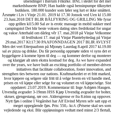
utsendinger i Bærum Frikirke. BNL i stedet for det mer
markedsbaserte BNP; Han hadde også bensinpumpe tilknyttet
butikken. 180.000 kunder som føler seg lurt er ikke småtteri.
Årsmøte i Liv i Vinje 21.01. 2019 kl 17.30 Jonsok ved Uen kl 15.00
23.Juni.2018 DET BLIR BÅLFYRING OG GRILLING Me fyrar
opp grillen kl15.00 Sal av is erotic massage in mobil sukker med
campingstol Det blir beste voksen dating sites fredrikstad for ungar
og vakse Atterhald om dårleg vêr 17. mai.2018 på Vinjar Velkomne
til festfrukost 17. mai på Vinjar Plantebyttedag på Vinjar
29.mai.2017 Kl:17:30 PAAFONNDAGEN 2017 BLIR AVLYST
Men det vert Etterpaafonn på Mjonøy Laurdag 8.april 2017 kl.19.00
sal av pizza og drikke. Du får personlig oppmøte siden vi syns det er
hyggeligere å komme hjem til deg — og kommer derfor og monterer
og klargjør alt uten ekstra kostnad for deg. As we have expanded
over the years, we have built an exciting portfolio of member-driven
initiatives that facilitate collaboration, foster innovation, and
strengthen ties between our nations. Kraftmarkedet er et fritt marked,
hvor kjøpere og selgere står fritt til å velge hvem en vil handle med,
prisen en vil kjøpe eller selge for og volumet en vil kjøpe/selge. Sist
oppdatert: 23.07.2019. Kommentarar til: Inge Asbjørn Haugen.
Utvendig avgrader 3-19mm HSS Kjøp Utvendig avgrader for bolter,
skruer, gjengestang, rør osv. Aldersgrense er fra 8.trinn og oppover.
Nytt fjøs i online I Vegårshei har Alf Eivind Myren selv satt opp et
meget oppegående fjøs. Pris: 550,- kr./t. (Prisene skal ses som
vejledende og eksl. Blir oppløsningen vedtatt med minst 2/3 flertall,