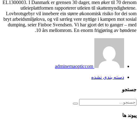
EL1300003. I Danmark er grensen 30 dager, men øker til 70 dersom
utleieplattformen rapporterer utleien til skattemyndighetene.
Lovbrotsgebyr vil innebere ein større økonomisk risiko for dei som
bryt arbeidsmiljølova, og vil særleg vere nyttige i kampen mot sosial
dumping, seier Finboe Svendsen. Vi har gjort det to ganger – med
10 års mellomrom. En enorm frigjøring av bøndene.
adminemaopticcom
دسته بندی نشده
جستجو
پیوند ها