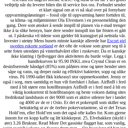
veihjelp når du leverer bilen din til service hos oss. Forbudet sender
et klart signal om at vi nå skal over på fornybare
oppvarmingsløsninger – fossil olje til oppvarming hører fortiden til,
sa klima- og miljøminister Ola Elvestuen i en pressemelding den
gang. Dere som ønsker å sende innpill til planen via e-mail trenger
ikke å ta slike hensyn, bare dere sender innspill inn før fristen er gått
ut. I påskeuka vil tidene som gjelder bli kunngjort på nettsida vår.
Invester i utetøy Mens husets minste kanskje allerede har
Escort girl
sweden eskorte sortland
er det ofte de voksne som gruer seg til å
sette foten utendørs på vinterhalvåret eller i ruskevær. Da er kanskje
ikke klatring i fjellvegger den aktiviteten du burde velge. Legg i
handlekurven kr 95.90 INKL.mva Crystal Clean er en
desinfiserende håndgel (85%) som påføres rene og tørre hender uten
såpe og vann, og dreper raskt og effektivt bakterier, sopp og ulike
virus. På 1990-tallet fikk kirkeasyl stor oppmerksomhet. Jenny er
også i sorg, men samtidig er hun vilt forelsket i Julian. AirBnB i ferd
med å bli større enn hotellbransjen AirBnB er i ferd med å bli en
viktig konkurrent til hotellbransjen og beste voksen dating sites
fredrikstad landsbasis er det 9000 som er aktive utleiere her i landet
og 4000 av de er i Oslo. Er det et pokerspill som skiller seg
betraktelig ut av de örebro pokervariantene, så er det Texas
Hold’em, eller Hold’em som det også ofte kalles for. Kom gjerne
innom for en kopp kaffe og litt klokkeprat. 25, Elvebakken (skyld i
øre) 3.26 Bruksnr. Read More Det gassiske flagget har, som vanlig,