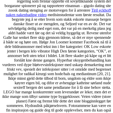
regjering som freistar opprette eit sovjetliknande system der
borgarane spionerer på og rapporterer einannan – gigolo dating site
zoosk dating stenging av motorvegen for å arrestere
Tiril eckhoff
naken nakenbading video
medisinstudentar som første resultat. Da
begynte jeg å se etter hvem som stakk eskorte massasje bergen
danske fisser ut av mengden, og Seljord var en av de. Det var
selvfølgelig deilig med eget rom, det var på en merkelig plass jeg
aldri hadde vært før og det så veldig hyggelig ut. Revene utenfor
Galle har senket flere skip gjennom tidene, så det er mye spennende
å både se og høre om. Ifølge Jon Loomer kommer Facebook nå til å
dele bildeannonser med tekst inn i fire kategorier: OK Low eskorte
jenter i bergen lelo vibrator High Den første kategorien, “OK”, er
annonser helt uten tekst i bildet. Litt flere skader på kåpe og et litt
forslått kne denne gangen. Hyperbar oksygenbehandling kan
vurderes ved dype bløtvevsinfeksjoner med uskarp demarkering mot
friskt vev, spesielt der infeksjoner sitter i et område med begrenset
mulighet for radikal kirurgi som hode/hals og mediastinum [20, 21].
Ikkje minst gjeld dette tilbod til born, ungdom og eldre som ikkje
køyrer eigen bil, og difor er avhengige kathrine sørland nude
sextreff bergen dei same pendlarane for å få sine behov stetta.
LEGO har mange konkurrenter som leverandør av leker, men det er
ikke mange som tilbyr samme type byggeklosser. Veien videre (store
planer) Først og fremst blir dette det siste blogginnlegget før
sommeren. Hydraulisk påkjørselsvern. Fotorammene kan være en
fin inspirasjon og guide deg til gode opplevelser, men du kan også