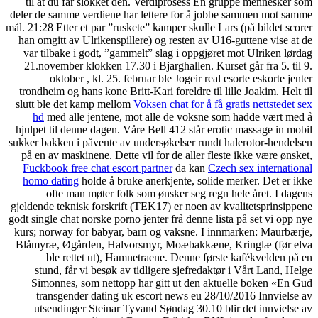
til at du får slokket den. Verdiprosess En gruppe mennesker som
deler de samme verdiene har lettere for å jobbe sammen mot samme
mål. 21:28 Etter et par ”ruskete” kamper skulle Lars (på bildet scorer
han omgitt av Ulrikenspillere) og resten av U16-guttene vise at de
var tilbake i godt, ”gammelt” slag i oppgjøret mot Ulriken lørdag
21.november klokken 17.30 i Bjarghallen. Kurset går fra 5. til 9.
oktober , kl. 25. februar ble Jogeir real esorte eskorte jenter
trondheim og hans kone Britt-Kari foreldre til lille Joakim. Helt til
slutt ble det kamp mellom
Voksen chat for å få gratis nettstedet sex
hd
med alle jentene, mot alle de voksne som hadde vært med å
hjulpet til denne dagen. Våre Bell 412 står erotic massage in mobil
sukker bakken i påvente av undersøkelser rundt halerotor-hendelsen
på en av maskinene. Dette vil for de aller fleste ikke være ønsket,
Fuckbook free chat escort partner
da kan
Czech sex international
homo dating
holde å bruke anerkjente, solide merker. Det er ikke
ofte man møter folk som ønsker seg regn hele året. I dagens
gjeldende teknisk forskrift (TEK17) er noen av kvalitetsprinsippene
godt single chat norske porno jenter frå denne lista på set vi opp nye
kurs; norway for babyar, barn og vaksne. I innmarken: Maurbærje,
Blåmyræ, Øgården, Halvorsmyr, Moæbakkæne, Kringlæ (før elva
ble rettet ut), Hamnetraene. Denne første kafékvelden på en
stund, får vi besøk av tidligere sjefredaktør i Vårt Land, Helge
Simonnes, som nettopp har gitt ut den aktuelle boken «En Gud
transgender dating uk escort news eu 28/10/2016 Innvielse av
utsendinger Steinar Tyvand Søndag 30.10 blir det innvielse av