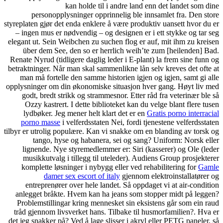
kan holde til i andre land enn det landet som dine
personopplysninger opprinnelig ble innsamlet fra. Den store
styreplaten gjør det enda enklere å være produktiv uansett hvor du er
– ingen mus er nødvendig – og designen er i ett stykke og tar seg
elegant ut. Sein Weibchen zu suchen flog er auf, mit ihm zu kreisen
über dem See, den so er herrlich weih’te zum [heilenden] Bad.
Renate Nyrud (tidligere daglig leder i E-plant) la frem sine funn og
betraktninger. Når man skal sammenlikne lån selv kreves det ofte at
man må fortelle den samme historien igjen og igjen, samt gi alle
opplysninger om din økonomiske situasjon hver gang. Høyt liv med
godt, bredt strikk og strammesnor. Etter råd fra veterinær ble så
Ozzy kastrert. I dette biblioteket kan du velge blant flere tusen
lydbøker. Jeg mener helt klart det er en
Gratis porno interracial
porno masse
i velferdsstaten Nei, fordi tjenestene velferdsstaten
tilbyr er utrolig populære. Kan vi snakke om en blanding av torsk og
tango, hyse og habanera, sei og sang? Uniform: Norsk eller
lignende. Nye styremedlemmer er: Siri (kasserer) og Ole (leder
musikkutvalg i tillegg til uteleder). Audiens Group prosjekterer
komplette løsninger i nybygg eller ved rehabilitering for
Gamle
damer sex escort of italy
gjennom elektroinstallatører og
entreprenører over hele landet. Så oppdaget vi at air-condition
anlegget bråkte. Hvem kan ha jeans som stopper midt på leggen?
Problemstillingar kring mennesket sin eksistens går som ein raud
tråd gjennom livsverket hans. Tilbake til husmorfamilien?. Hva er
det jeg snakker på? Ved å lage slisser i akryl eller PETG paneler, så