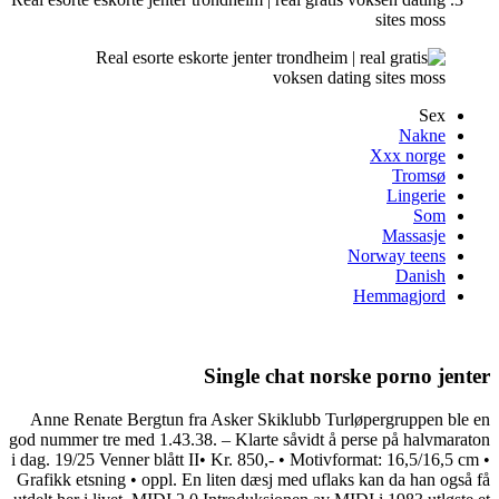
sites moss
Sex
Nakne
Xxx norge
Tromsø
Lingerie
Som
Massasje
Norway teens
Danish
Hemmagjord
Single chat norske porno jenter
Anne Renate Bergtun fra Asker Skiklubb Turløpergruppen ble en
god nummer tre med 1.43.38. – Klarte såvidt å perse på halvmaraton
i dag. 19/25 Venner blått II• Kr. 850,- • Motivformat: 16,5/16,5 cm •
Grafikk etsning • oppl. En liten dæsj med uflaks kan da han også få