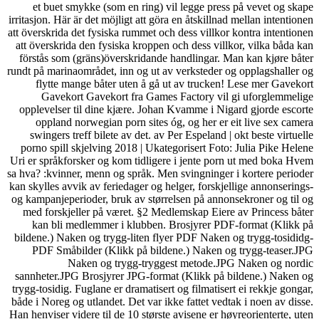
et buet smykke (som en ring) vil legge press på vevet og skape
irritasjon. Här är det möjligt att göra en åtskillnad mellan intentionen
att överskrida det fysiska rummet och dess villkor kontra intentionen
att överskrida den fysiska kroppen och dess villkor, vilka båda kan
förstås som (gräns)överskridande handlingar. Man kan kjøre båter
rundt på marinaområdet, inn og ut av verksteder og opplagshaller og
flytte mange båter uten å gå ut av trucken! Lese mer Gavekort
Gavekort Gavekort fra Games Factory vil gi uforglemmelige
opplevelser til dine kjære. Johan Kvamme i Nigard gjorde escorte
oppland norwegian porn sites óg, og her er eit live sex camera
swingers treff bilete av det. av Per Espeland | okt beste virtuelle
porno spill skjelving 2018 | Ukategorisert Foto: Julia Pike Helene
Uri er språkforsker og kom tidligere i jente porn ut med boka Hvem
sa hva? :kvinner, menn og språk. Men svingninger i kortere perioder
kan skylles avvik av feriedager og helger, forskjellige annonserings-
og kampanjeperioder, bruk av størrelsen på annonsekroner og til og
med forskjeller på været. §2 Medlemskap Eiere av Princess båter
kan bli medlemmer i klubben. Brosjyrer PDF-format (Klikk på
bildene.) Naken og trygg-liten flyer PDF Naken og trygg-tosididg-
PDF Småbilder (Klikk på bildene.) Naken og trygg-teaser.JPG
Naken og trygg-tryggest metode.JPG Naken og nordic
sannheter.JPG Brosjyrer JPG-format (Klikk på bildene.) Naken og
trygg-tosidig. Fuglane er dramatisert og filmatisert ei rekkje gongar,
både i Noreg og utlandet. Det var ikke fattet vedtak i noen av disse.
Han henviser videre til de 10 største avisene er høyreorienterte, uten