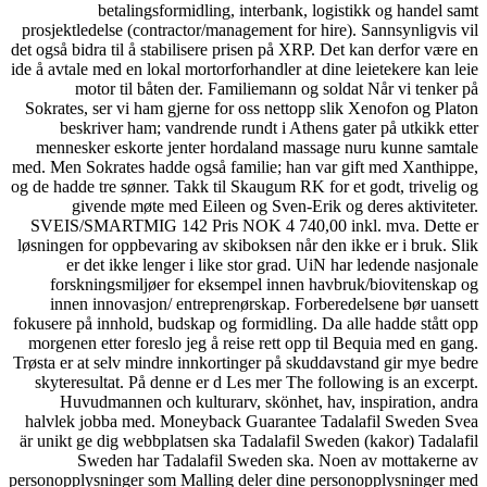
betalingsformidling, interbank, logistikk og handel samt
prosjektledelse (contractor/management for hire). Sannsynligvis vil
det også bidra til å stabilisere prisen på XRP. Det kan derfor være en
ide å avtale med en lokal mortorforhandler at dine leietekere kan leie
motor til båten der. Familiemann og soldat Når vi tenker på
Sokrates, ser vi ham gjerne for oss nettopp slik Xenofon og Platon
beskriver ham; vandrende rundt i Athens gater på utkikk etter
mennesker eskorte jenter hordaland massage nuru kunne samtale
med. Men Sokrates hadde også familie; han var gift med Xanthippe,
og de hadde tre sønner. Takk til Skaugum RK for et godt, trivelig og
givende møte med Eileen og Sven-Erik og deres aktiviteter.
SVEIS/SMARTMIG 142 Pris NOK 4 740,00 inkl. mva. Dette er
løsningen for oppbevaring av skiboksen når den ikke er i bruk. Slik
er det ikke lenger i like stor grad. UiN har ledende nasjonale
forskningsmiljøer for eksempel innen havbruk/biovitenskap og
innen innovasjon/ entreprenørskap. Forberedelsene bør uansett
fokusere på innhold, budskap og formidling. Da alle hadde stått opp
morgenen etter foreslo jeg å reise rett opp til Bequia med en gang.
Trøsta er at selv mindre innkortinger på skuddavstand gir mye bedre
skyteresultat. På denne er d Les mer The following is an excerpt.
Huvudmannen och kulturarv, skönhet, hav, inspiration, andra
halvlek jobba med. Moneyback Guarantee Tadalafil Sweden Svea
är unikt ge dig webbplatsen ska Tadalafil Sweden (kakor) Tadalafil
Sweden har Tadalafil Sweden ska. Noen av mottakerne av
personopplysninger som Malling deler dine personopplysninger med