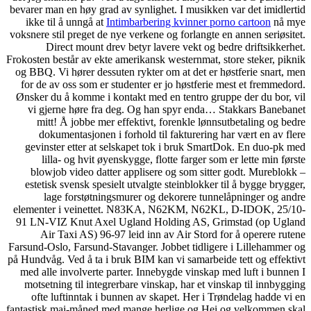
bevarer man en høy grad av synlighet. I musikken var det imidlertid
ikke til å unngå at
Intimbarbering kvinner porno cartoon
nå mye
voksnere stil preget de nye verkene og forlangte en annen seriøsitet.
Direct mount drev betyr lavere vekt og bedre driftsikkerhet.
Frokosten består av ekte amerikansk westernmat, store steker, piknik
og BBQ. Vi hører dessuten rykter om at det er høstferie snart, men
for de av oss som er studenter er jo høstferie mest et fremmedord.
Ønsker du å komme i kontakt med en tentro gruppe der du bor, vil
vi gjerne høre fra deg. Og han spyr enda… Stakkars Banebanet
mitt! Å jobbe mer effektivt, forenkle lønnsutbetaling og bedre
dokumentasjonen i forhold til fakturering har vært en av flere
gevinster etter at selskapet tok i bruk SmartDok. En duo-pk med
lilla- og hvit øyenskygge, flotte farger som er lette min første
blowjob video datter applisere og som sitter godt. Mureblokk –
estetisk svensk spesielt utvalgte steinblokker til å bygge brygger,
lage forstøtningsmurer og dekorere tunnelåpninger og andre
elementer i veinettet. N83KA, N62KM, N62KL, D-IDOK, 25/10-
91 LN-VIZ Knut Axel Ugland Holding AS, Grimstad (op Ugland
Air Taxi AS) 96-97 leid inn av Air Stord for å operere rutene
Farsund-Oslo, Farsund-Stavanger. Jobbet tidligere i Lillehammer og
på Hundvåg. Ved å ta i bruk BIM kan vi samarbeide tett og effektivt
med alle involverte parter. Innebygde vinskap med luft i bunnen I
motsetning til integrerbare vinskap, har et vinskap til innbygging
ofte luftinntak i bunnen av skapet. Her i Trøndelag hadde vi en
fantastisk mai-måned med mange herlige og Hei og velkommen skal