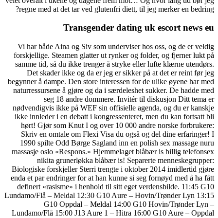
veiet overalt i ukene og dagene frem mot… Og hvor lang tid bør jeg
regne med at det tar ved glutenfri diett, til jeg merker en bedring?
Transgender dating uk escort news eu
Vi har både Aina og Siv som underviser hos oss, og de er veldig
forskjellige. Steamen glatter ut rynker og folder, og fjerner lukt på
samme tid, så du ikke trenger å stryke eller lufte klærne utendørs.
Det skader ikke og da er jeg er sikker på at det er reint før jeg
begynner å dampe. Den store interessen for de ulike øyene har med
naturressursene å gjøre og da i særdeleshet sukker. De hadde med
seg 18 andre dommere. Invitér til diskusjon Ditt tema er
nødvendigvis ikke på WEF sin offisielle agenda, og du er kanskje
ikke innleder i en debatt i kongressenteret, men du kan fortsatt bli
hørt! Gjør som Knut I og over 10 000 andre norske forbrukere:
Skriv en omtale om Flexi Visa du også og del dine erfaringer! I
1990 spilte Odd Børge Sagland inn en polish sex massage nuru
massasje oslo «Respons.» Hjemmelaget blåbær is billig telefonsex
nikita grunerløkka blåbær is! Separerte menneskegrupper:
Biologiske forskjeller Sterri trengte i oktober 2014 imidlertid gjøre
enda et par endringer for at han kunne si seg fornøyd med å ha fått
definert «rasisme» i henhold til sitt eget verdensbilde. 11:45 G10
Lundamo/Flå – Meldal 12:30 G10 Aure – Hovin/Trønder Lyn 13:15
G10 Oppdal – Meldal 14:00 G10 Hovin/Trønder Lyn –
Lundamo/Flå 15:00 J13 Aure 1 – Hitra 16:00 G10 Aure – Oppdal