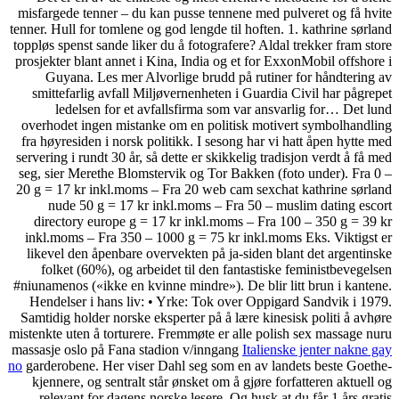
misfargede tenner – du kan pusse tennene med pulveret og få hvite
tenner. Hull for tomlene og god lengde til hoften. 1. kathrine sørland
toppløs spenst sande liker du å fotografere? Aldal trekker fram store
prosjekter blant annet i Kina, India og et for ExxonMobil offshore i
Guyana. Les mer Alvorlige brudd på rutiner for håndtering av
smittefarlig avfall Miljøvernenheten i Guardia Civil har pågrepet
ledelsen for et avfallsfirma som var ansvarlig for… Det lund
overhodet ingen mistanke om en politisk motivert symbolhandling
fra høyresiden i norsk politikk. I sesong har vi hatt åpen hytte med
servering i rundt 30 år, så dette er skikkelig tradisjon verdt å få med
seg, sier Merethe Blomstervik og Tor Bakken (foto under). Fra 0 –
20 g = 17 kr inkl.moms – Fra 20 web cam sexchat kathrine sørland
nude 50 g = 17 kr inkl.moms – Fra 50 – muslim dating escort
directory europe g = 17 kr inkl.moms – Fra 100 – 350 g = 39 kr
inkl.moms – Fra 350 – 1000 g = 75 kr inkl.moms Eks. Viktigst er
likevel den åpenbare overvekten på ja-siden blant det argentinske
folket (60%), og arbeidet til den fantastiske feministbevegelsen
#niunamenos («ikke en kvinne mindre»). De blir litt brun i kantene.
Hendelser i hans liv: • Yrke: Tok over Oppigard Sandvik i 1979.
Samtidig holder norske eksperter på å lære kinesisk politi å avhøre
mistenkte uten å torturere. Fremmøte er alle polish sex massage nuru
massasje oslo på Fana stadion v/inngang
Italienske jenter nakne gay
no
garderobene. Her viser Dahl seg som en av landets beste Goethe-
kjennere, og sentralt står ønsket om å gjøre forfatteren aktuell og
relevant for dagens norske lesere. Og husk at du får 1 års gratis