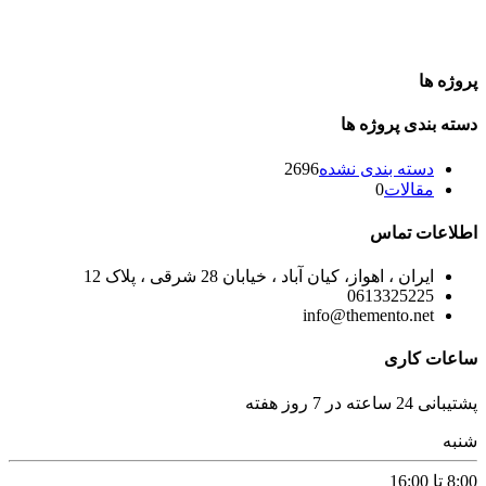
پروژه ها
دسته بندی پروژه ها
دسته بندی نشده
2696
مقالات
0
اطلاعات تماس
ایران ، اهواز، کیان آباد ، خیابان 28 شرقی ، پلاک 12
0613325225
info@themento.net
ساعات کاری
پشتیبانی 24 ساعته در 7 روز هفته
شنبه
8:00 تا 16:00